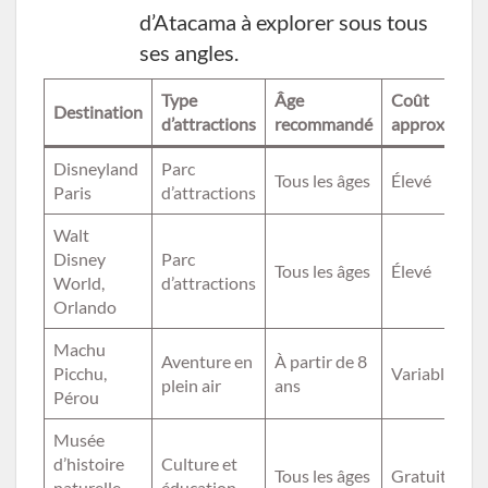
d’Atacama à explorer sous tous
ses angles.
Type
Âge
Coût
Destination
d’attractions
recommandé
approximatif
Disneyland
Parc
Tous les âges
Élevé
Paris
d’attractions
Walt
Disney
Parc
Tous les âges
Élevé
World,
d’attractions
Orlando
Machu
Aventure en
À partir de 8
Picchu,
Variable
plein air
ans
Pérou
Musée
d’histoire
Culture et
Tous les âges
Gratuit
naturelle,
éducation