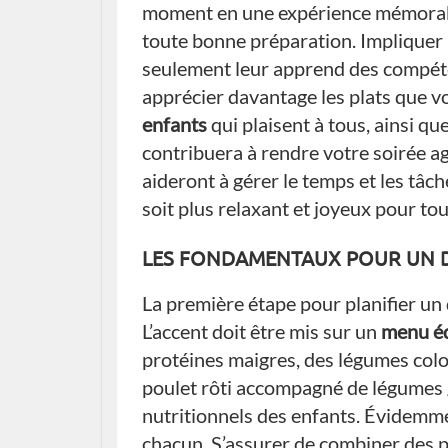
moment en une expérience mémorable.
toute bonne préparation. Impliquer 
seulement leur apprend des compéten
apprécier davantage les plats que v
enfants
qui plaisent à tous, ainsi qu
contribuera à rendre votre soirée a
aideront à gérer le temps et les tâc
soit plus relaxant et joyeux pour tou
LES FONDAMENTAUX POUR UN DÎ
La première étape pour planifier un 
L’accent doit être mis sur un
menu éq
protéines maigres, des légumes color
poulet rôti accompagné de légumes g
nutritionnels des enfants. Évidemmen
chacun. S’assurer de combiner des p