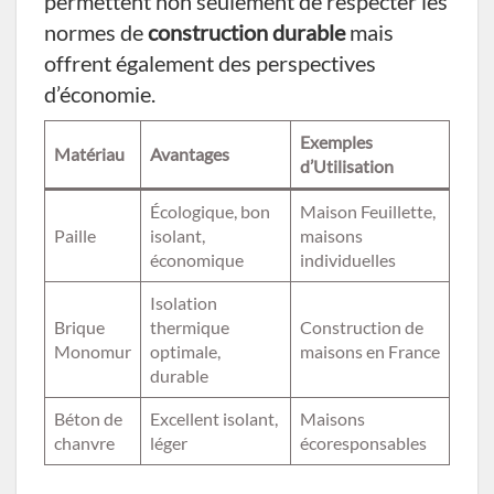
permettent non seulement de respecter les
normes de
construction durable
mais
offrent également des perspectives
d’économie.
Exemples
Matériau
Avantages
d’Utilisation
Écologique, bon
Maison Feuillette,
Paille
isolant,
maisons
économique
individuelles
Isolation
Brique
thermique
Construction de
Monomur
optimale,
maisons en France
durable
Béton de
Excellent isolant,
Maisons
chanvre
léger
écoresponsables