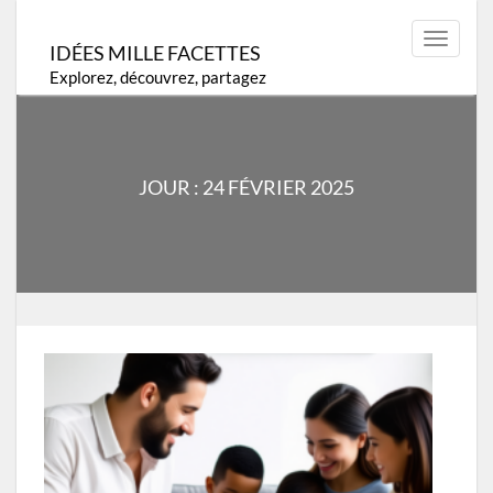
Skip
to
Toggle
IDÉES MILLE FACETTES
content
navigat
Explorez, découvrez, partagez
JOUR :
24 FÉVRIER 2025